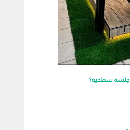
في جلسة سطحية؟