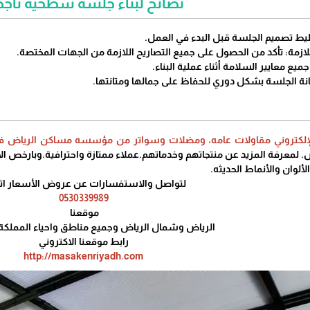
نصائح لبناء جلسة سطحية ناجح
طيط تصميم الجلسة قبل البدء في العمل.
لازمة: تأكد من الحصول على جميع التصاريح اللازمة من الجهات المختصة.
جميع معايير السلامة أثناء عملية البناء.
يانة الجلسة بشكل دوري للحفاظ على جمالها ومتانتها.
لإلكتروني مقاولات عامه، ومضلات وسواتر من مؤسسه مساكن الرياض ف
لمعرفة المزيد عن منتجاتهم وخدماتهم.عملاء ممتازة واحترافية.وبارخص الاس
ألوان والأنماط الحديثه.
لتواصل والاستفسارات عن عروض الأسعار ا
0530339989
موقعنا
الرياض وشمال الرياض وجميع مناطق واحياء المملك
رابط موقعنا الاكتروني
http://masakenriyadh.com