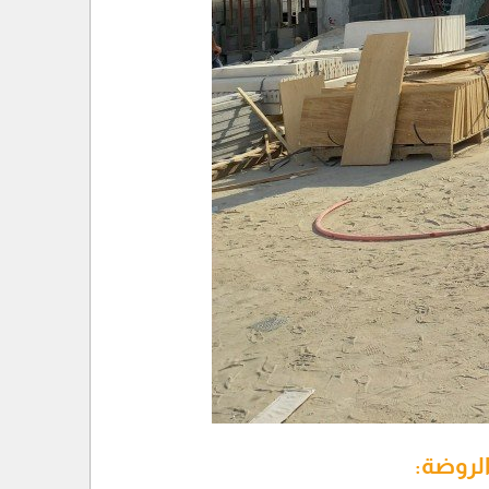
لروضة: