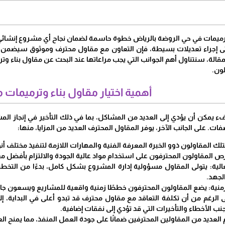
وترميمات في حي الروضة بالرياض خطوة حاسمة لضمان نجاح أي مشروع إنشائي 
حتى إجراء تعديلات بسيطة، فإن التعاون مع مقاول محترف وموثوق سيضمن ل
مقالة، سنتناول أهم الجوانب التي يجب مراعاتها عند البحث عن مقاول بناء و
لون.
أهمية اختيار مقاول بناء وترميمات 
 يمكن أن يؤدي إلى العديد من المشاكل، بما في ذلك التأخير في إنجاز المشر
ت. على الجانب الآخر، يوفر المقاول المحترف العديد من المزايا، منها:
تلك المقاولون ذوو الخبرة المعرفة الفنية والمهارات اللازمة لتنفيذ مختلف أنوا
يحرص المقاولون المحترفون على استخدام مواد عالية الجودة والالتزام بأفضل معا
عالية: يتولى المقاول مسؤولية إدارة المشروع بشكل كامل، بدءًا من التخط
لجهد.
الزمنية: يضع المقاولون المحترفون خططًا زمنية واقعية للمشاريع ويسعون جاهد
ى الرغم من أن تكلفة التعاقد مع مقاول محترف قد تبدو أعلى في البداية، إلا 
نب الأخطاء والتأخيرات التي قد تؤدي إلى نفقات إضافية.
لعديد من المقاولين المحترفين ضمانًا على جودة العمل المنفذ، مما يمنح الع