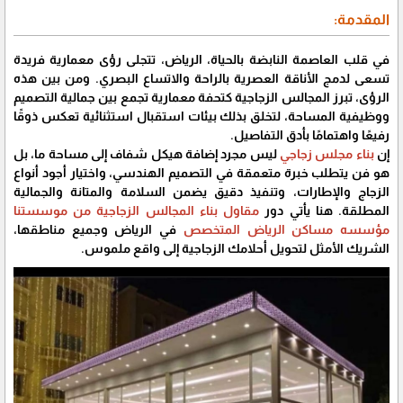
المقدمة:
في قلب العاصمة النابضة بالحياة، الرياض، تتجلى رؤى معمارية فريدة
تسعى لدمج الأناقة العصرية بالراحة والاتساع البصري. ومن بين هذه
الرؤى، تبرز المجالس الزجاجية كتحفة معمارية تجمع بين جمالية التصميم
ووظيفية المساحة، لتخلق بذلك بيئات استقبال استثنائية تعكس ذوقًا
رفيعًا واهتمامًا بأدق التفاصيل.
إن
بناء مجلس زجاجي
ليس مجرد إضافة هيكل شفاف إلى مساحة ما، بل
هو فن يتطلب خبرة متعمقة في التصميم الهندسي، واختيار أجود أنواع
الزجاج والإطارات، وتنفيذ دقيق يضمن السلامة والمتانة والجمالية
المطلقة. هنا يأتي دور
مقاول بناء المجالس الزجاجية من موسستنا
مؤسسه مساكن الرياض المتخصص
في الرياض وجميع مناطقها،
الشريك الأمثل لتحويل أحلامك الزجاجية إلى واقع ملموس.