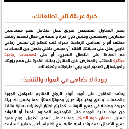
خبرة عريقة تلبي تطلعاتك:
يتميز المقاول المتخصص بفريق عمل متكامل يضم مهندسين
معماريين ومصممين وفنيين ذوي خبرة واسعة في مجال تصميم وتنفيذ
مختلف أنواع المجالس الزجاجية. سواء كنت تتطلع إلى مجلس زجاجي
خارجي يطل على حديقتك الغناء، أو مجلس داخلي يفصل بين المساحات
مع الحفاظ على الاتصال البصري، أو حتى
تصميمات زجاجية
مبتكرة
للمكاتب والمعارض، فإن المقاول يمتلك القدرة على فهم رؤيتك
وتحويلها إلى تصميم فريد يلبي احتياجاتك وتطلعاتك.
جودة لا تضاهى في المواد والتنفيذ:
يعتمد المقاول على أجود أنواع الزجاج المقاوم للعوامل الجوية
والصدمات، والذي يوفر عزلًا حراريًا وصوتيًا ممتازًا، مما يضمن لك بيئة
مريحة وهادئة في جميع الأوقات. كما يتم اختيار الإطارات بعناية فائقة
من مواد عالية الجودة مثل الألومنيوم المقاوم للصدأ أو الفولاذ
المتين،
لضمان قوة الهيكل
ومتانته على المدى الطويل. ويتم تنفيذ
جميع الأعمال بدقة واحترافية عالية، مع الالتزام بأعلى معايير السلامة