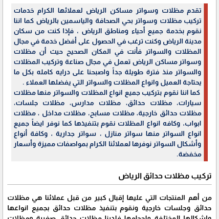
تقدم مظلات وسواتر مساكن الرياض لعملائها الكرام خدمات
تركيب مظلات وسواتر بحي الصحافة والياسمين بالرياض كما اننا
نقوم بخدمة جميع أحياء ومناطق الرياض ، فإذا كنت من سكان
مدينة الرياض وكنت ترغب في الحصول على أفضل خدمة في مجال
المظلات والسواتر فأنت في المكان الصحيح حيث أن مظلات
وسواتر مساكن الرياض تعمل في مجال صناعة وتركيب المظلات
والسواتر منذ فترة طويلة جداً واصبحنا على درايه كامله بكل ما
يحتاجة العميل وانواع المظلات والسواتر التي يفضلها العملاء .
كما اننا نقوم بتركيب جميع انواع المظلات والسواتر منها مظلات
سيارات، مظلات حدائق، مظلات مدارس، مظلات جلسات،
مظلات حدائق خارجية، مظلات مسابح، مظلات مداخل ، مظلات
ابواب، وكافه انواع المظلات نقوم بتنفيذها كما نوفر ايضاً جميع
انواع السواتر منها سواتر منازل ، سواتر جدارية ، وكافة أنواع
وأشكال السواتر نوفرها لعملائنا الكرام بمواصفات مميزة وأسعار
مخفضة.
تركيب مظلات حدائق الرياض
من أهم المنتجات التي عليها إقبال كبير من قبل عملائنا هي مظلات
حدائق وجلسات خارجية ونقوم بتنفيذ مظلات حدائق بجميع انواعها
واشكالها المختلفة واحجامها فلدينا مظلات حدائق صغيرة ومظلات