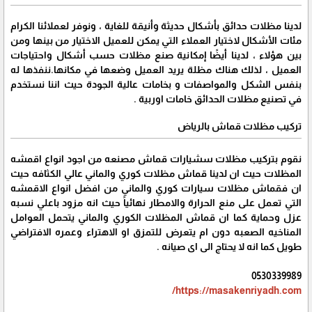
لدينا مظلات حدائق بأشكال حديثة وأنيقة للغاية ، ونوفر لعملائنا الكرام
مئات الأشكال لاختيار العملاء التي يمكن للعميل الاختيار من بينها ومن
بين هؤلاء ، لدينا أيضًا إمكانية صنع مظلات حسب أشكال واحتياجات
العميل ، لذلك هناك مظلة يريد العميل وضعها في مكانها.ننفذها له
بنفس الشكل والمواصفات و بخامات عالية الجودة حيث اننا نستخدم
في تصنيع مظلات الحدائق خامات اوربية .
تركيب مظلات قماش بالرياض
نقوم بتركيب مظلات سشيارات قماش مصنعه من اجود انواع اقمشه
المظلات حيث ان لدينا قماش مظلات كوري والماني عالي الكثافه حيث
ان فقماش مظلات سيارات كوري والماني من افضل انواع الاقمشه
التي تعمل على منع الحرارة والامطار نهائياً حيث انه مزود باعلي نسبه
عزل وحماية كما ان قماش المظلات الكوري والماني يتحمل العوامل
المناخيه الصعبه دون ام يتعرض للتمزق او الاهتراء وعمره الافتراضي
طويل كما انه لا يحتاج الى اى صيانه .
0530339989
https://masakenriyadh.com/