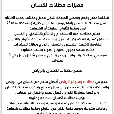
مميزات مظلات لكسان
شكلها مميز وفخم وتعطي الحديقة شكل مميز ومختلف يجذب الانتباه
تتميز مظلات اللكسان بأنها يتوفر منها لوان كثيرة ومتعددة منها 25
لون ومنها الألواح الملونة أو الشفافة.
تعتبر مظلات آمنة الاستخدام و لا تتأثر بالتشقق أو الكسر.
تسهل عملية التحكم بدرجة العزل بواسطة سماكة الألواح والالوان.
مقاومة لاشعة الشمس والامطار والرياح وعازلة للحشرات.
كذلك تسمح بمرور الضوء والهواء بنسب متفاوتة.
نقوم في مظلات وسواتر الرياض بتقديم بضمان شامل يصل الي 10
سنوات.
سعر مظلات لكسان بالرياض
نقدم في
مظلات وسواتر الرياض
أفضل سعر متر لكسان في الرياض
والمملكة حيث أننا متخصصين في مجال تصنيع وتركيب مظلات لكسان
و نوفرها لعملائنا الكرام بأفضل سعر وافضل مواصفات .
تركيب مظلات لكسان شفافة وملونه
لدينا الوان مظلات لكسان عديدة ومميزة وتجذب الانتباه ،تصميمات
وخامات متنوعة ويوجد منها الكثير من الانواع ومنها مظلات شفافة
ومظلات بلاستيكية شفافة .