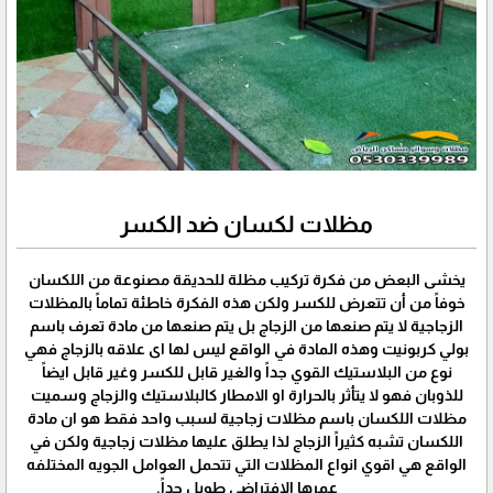
مظلات لكسان ضد الكسر
يخشى البعض من فكرة تركيب مظلة للحديقة مصنوعة من اللكسان
خوفاً من أن تتعرض للكسر ولكن هذه الفكرة خاطئة تماماً بالمظلات
الزجاجية لا يتم صنعها من الزجاج بل يتم صنعها من مادة تعرف باسم
بولي كربونيت وهذه المادة في الواقع ليس لها اى علاقه بالزجاج فهي
نوع من البلاستيك القوي جداً والغير قابل للكسر وغير قابل ايضاً
للذوبان فهو لا يتأثر بالحرارة او الامطار كالبلاستيك والزجاج وسميت
مظلات اللكسان باسم مظلات زجاجية لسبب واحد فقط هو ان مادة
اللكسان تشبه كثيراً الزجاج لذا يطلق عليها مظلات زجاجية ولكن في
الواقع هي اقوي انواع المظلات التي تتحمل العوامل الجويه المختلفه
عمرها الافتراضي طويل جداً.