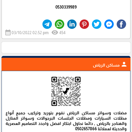
0530339989
calendar_month
visibility
03/10/2022 02:52 pm
454
person
مساكن الرياض
مضلات وسواتر مساكن الرياض نقوم بتوريد وتركيب جميع أنواع
مظلات السيارات ومظلات الجلسات البرجوالات وسواتر المنازل
والهناجر بالرياض , دائما نحاول ابتكار افضل واجدد التصاميم العصرية
والحديثة لعملائنا 0502657866