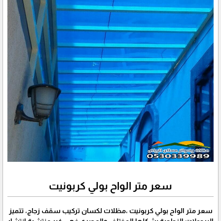
سعر متر الواح بولي كربونيت
سعر متر الواح بولي كربونيت ،مظلات لكسان تركيب سقف زجاج، تتميز
البرجولات الزجاجية بشكلها المختلف والعصري فهي غير منتشرة انتشار