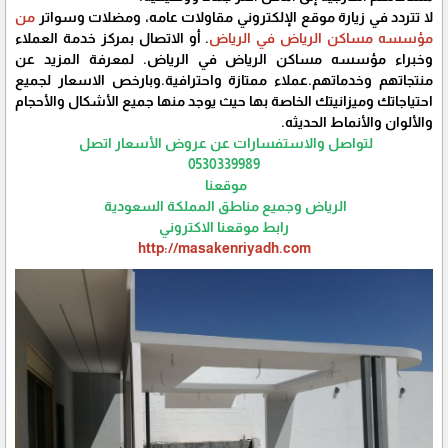
لا تتردد في زيارة موقع الإلكتروني مقاولات عامه، ومضلات وسواتر
من
مؤسسه مساكن الرياض في الرياض
. أو الاتصال بمركز خدمة العملاء
وخبراء مؤسسه مساكن الرياض في الرياض. لمعرفة المزيد عن
منتجاتهم وخدماتهم.عملاء ممتازة واحترافية.وبارخص الاسعار لجميع
احتياجاتك وميزانيتك الخاصة بها حيث يوجد منها جميع الأشكال والأحجام
والألوان والأنماط الحديثه.
لتواصل والاستفسارات عن عروض الأسعار اتصل
0530339989
موقعنا
الرياض وجميع مناطق المملكة السعودية
رابط موقعنا الاكتروني
http://masakenriyadh.com