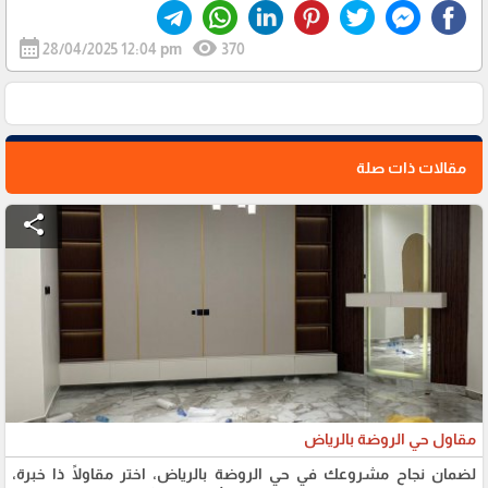
calendar_month
visibility
28/04/2025 12:04 pm
370
مقالات ذات صلة
share
مقاول حي الروضة بالرياض
لضمان نجاح مشروعك في حي الروضة بالرياض، اختر مقاولًا ذا خبرة،