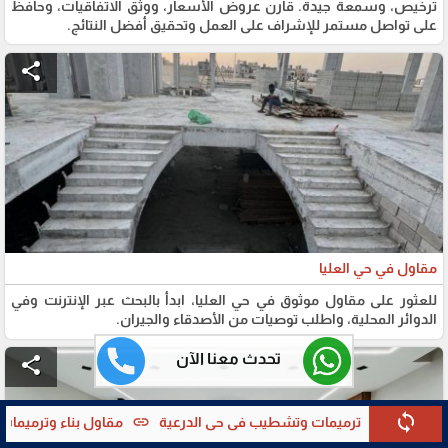
ترخيص، وسمعة جيدة. قارن عروض الأسعار، ووثق الاتفاقيات، وحافظ
على تواصل مستمر للإشراف على العمل وتحقيق أفضل النتائج.
share
مقاول في حي العليا
للعثور على مقاول موثوق في حي العليا، ابدأ بالبحث عبر الإنترنت وفي
الدوائر المحلية، واطلب توصيات من الأصدقاء والجيران.
تحدث معنا الآن
share
sync
link
link
ي الدرعية
مقاول بناء وترميمات في حي الروضة
مقاولات عامة في