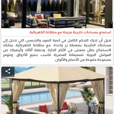
استمتع بمساحات خارجية مريحة مع مظلاتنا الكهربائية
تخيل أن لديك التحكم الكامل في كمية الضوء والشمس التي تدخل إلى
مساحتك الخارجية بضغطة زر واحدة. مع مظلاتنا الكهربائية، يمكنك
الاستمتاع بظل منعش في الأيام الحارة، وحماية أثاثك وأرضيتك من
العوامل الجوية. تصميماتنا العصرية تناسب جميع الأذواق، وتتوفر
بمجموعة متنوعة من الأحجام والألوان.
share