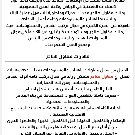
مقاول هناجر يمتلك كل الإمكانات المتاحة لبناء وتركيب كافة انواع
الانشاءات المعدنية في الرياض وكافة المدن السعودية..
يمتلك مقاول هناجر معدات حديثة ومتطورة لتسهيل عملية البناء
والتشييد للهناجر والمستودعات وكافة أعمال الحدادة..
ناهيكم عن الخبرة الكبيرة في مجال تركيب الهناجر والمستودعات.. حيث
يمتلك مقاول هناجر ومستودعات خبرة تزيد عن 30 عاماً في مجال
المقاولات للهناجر والمستودعات في الرياض
وجميع المدن السعودية..
مهارات مقاول هناجر
العمل في مجال مقاولات الهناجر والمستودعات يتطلب عدة مهارات
تجعل أي
مقاول هناجر
متمكن ورائد في مجال تركيب كافة أنواع الهناجر
والمستودعات.. ومن تلك المهارات:
– العلم الكامل بطريقة تأسيس هنجر بشكل احترافي..
– معرفة كاملة بتفاصيل المواد المستخدمة في بناء الهناجر
والمستودعات المعدنية.
– الدراية الكاملة بعلم الهندسة الإنشائية وكيفية تنفيذ المشاريع
الإنشائية المعدنية..
– الإهتمام بالتفاصيل الدقيقة قبل التفاصيل الكبيرة والظاهرة للعيان
سواءً أثناء سير العمل أو بعد الانتهاء من البناء والتشييد..
– التحلي بالصدق والأمانة في التعامل مع العملاء الكرام..