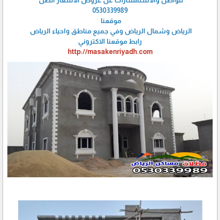
0530339989
موقعنا
الرياض وشمال الرياض وفي جميع مناطق واحياء الرياض
رابط موقعنا الاكتروني
http://masakenriyadh.com