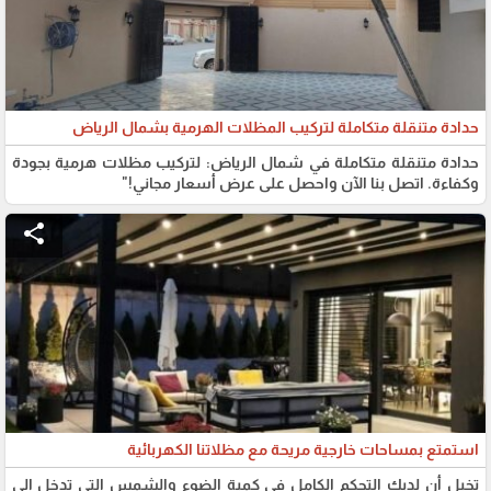
حدادة متنقلة متكاملة لتركيب المظلات الهرمية بشمال الرياض
حدادة متنقلة متكاملة في شمال الرياض: لتركيب مظلات هرمية بجودة
وكفاءة. اتصل بنا الآن واحصل على عرض أسعار مجاني!"
share
استمتع بمساحات خارجية مريحة مع مظلاتنا الكهربائية
تخيل أن لديك التحكم الكامل في كمية الضوء والشمس التي تدخل إلى