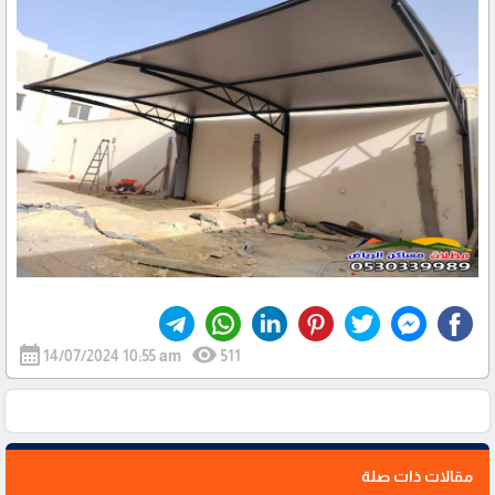
calendar_month
visibility
14/07/2024 10:55 am
511
مقالات ذات صلة