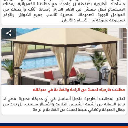
مساحتك الخارجية بضغطة زر واحدة. مع مظلاتنا الكهربائية، يمكنك
الاستمتاع بظل منعش في الأيام الحارة، وحماية أثاثك وأرضيتك من
العوامل الجوية. تصميماتنا العصرية تناسب جميع الأذواق، وتتوفر
بمجموعة متنوعة من الأحجام والألوان.
share
مظلات خارجية: لمسة من الراحة والفخامة في حديقتك
تعتبر المظلات الخارجية عنصرًا أساسيًا في أي حديقة عصرية، فهي لا
توفر الحماية من أشعة الشمس الحارقة والأمطار فحسب، بل تزيد من
جمال الحديقة وتضفي عليها لمسة من الفخامة والراحة.