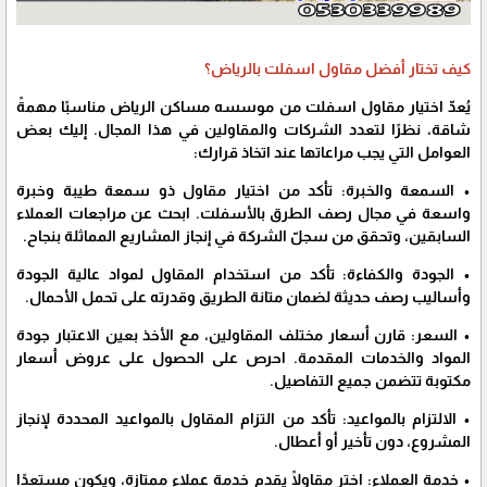
كيف تختار أفضل مقاول اسفلت بالرياض؟
يُعدّ اختيار مقاول اسفلت من موسسه مساكن الرياض مناسبًا مهمةً
شاقة، نظرًا لتعدد الشركات والمقاولين في هذا المجال. إليك بعض
العوامل التي يجب مراعاتها عند اتخاذ قرارك:
• السمعة والخبرة:
تأكد من اختيار مقاول ذو سمعة طيبة وخبرة
واسعة في مجال رصف الطرق بالأسفلت. ابحث عن مراجعات العملاء
السابقين، وتحقق من سجلّ الشركة في إنجاز المشاريع المماثلة بنجاح.
• الجودة والكفاءة:
تأكد من استخدام المقاول لمواد عالية الجودة
وأساليب رصف حديثة لضمان متانة الطريق وقدرته على تحمل الأحمال.
• السعر:
قارن أسعار مختلف المقاولين، مع الأخذ بعين الاعتبار جودة
المواد والخدمات المقدمة. احرص على الحصول على عروض أسعار
مكتوبة تتضمن جميع التفاصيل.
• الالتزام بالمواعيد:
تأكد من التزام المقاول بالمواعيد المحددة لإنجاز
المشروع، دون تأخير أو أعطال.
• خدمة العملاء:
اختر مقاولًا يقدم خدمة عملاء ممتازة، ويكون مستعدًا