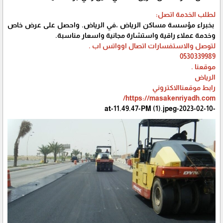
لطلب الخدمة اتصل:
بخبراء مؤسسة مساكن الرياض ،في الرياض. واحصل على عرض خاص
وخدمة عملاء راقية واستشارة مجانية واسعار مناسبة.
لتوصل والاستفسارات اتصال اوواتس اب .
0530339989
موقعنا .
الرياض
رابط موقعناالاكتروني
https://masakenriyadh.com/
-2023-02-10-at-11.49.47-PM (1).jpeg