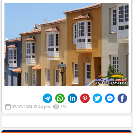
calendar_month
visibility
02/07/2024 12:44 pm
335