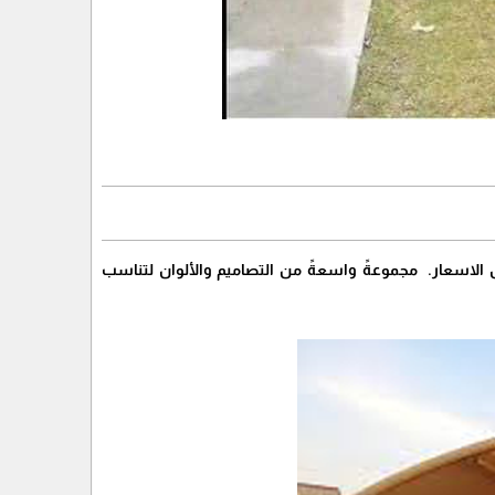
اكن الرياض احدث مضلات كوبرا في الرياض باجود واحدث التصميم2024.بارخص الاسعار. مجموعةً واسعةً من التصاميم والألوان لتناسب