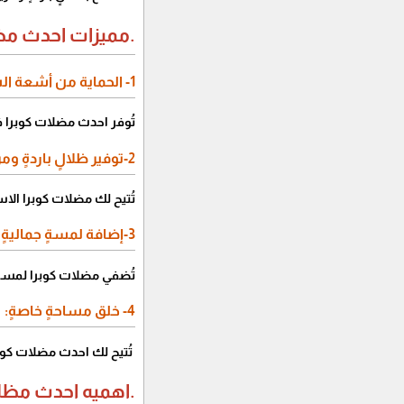
.مميزات احدث مض
1- الحماية من أشعة الشمس الضارة:
تُوفر احدث مضلات كوبرا ف
2-توفير ظلالٍ باردةٍ ومريحة:
تُتيح لك مضلات كوبرا الا
3-إضافة لمسةٍ جماليةٍ للمكان:
تُضفي مضلات كوبرا لمسةً م
4- خلق مساحةٍ خاصةٍ:
تُتيح لك احدث مضلات كوبر
.اهميه احدث مظل