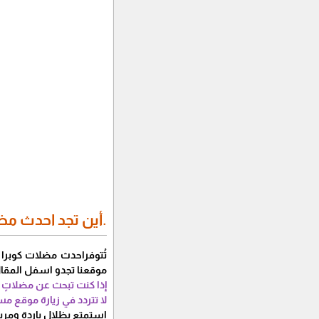
.أين تجد احدث مض
تُتوفراحدث مضلات كوبرا 
موقعنا تجدو اسفل المق
إذا كنت تبحث عن مضلاتٍ 
لا تتردد في زيارة موقع 
استمتع بظلالٍ باردةٍ ومري