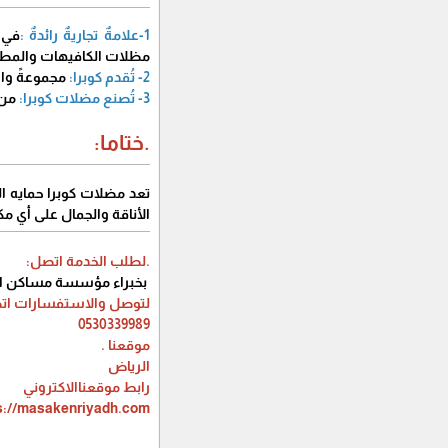
1-علامةٌ تجاريةٌ رائدةٌ :
في 
مظلات الكافيهات والمطا
2- تُقدم كوبرا:
مجموعةً واس
3- تُصنع مضلات كوبرا:
من 
.ختاما:
تعد مضلات كوبرا حمايه ال
الأناقة والجمال على أي مكا
.لطلب الخدمة اتصل:
بخبراء مؤسسة مساكن الر
لتوصل والاستفسارات اتص
0530339989
موقعنا .
الرياض
رابط موقعناالاكتروني
s://masakenriyadh.com/