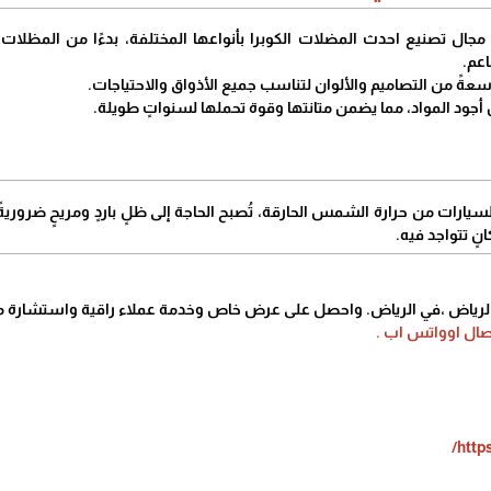
مجال تصنيع احدث المضلات الكوبرا بأنواعها المختلفة، بدءًا من المظلا
عم.
عةً من التصاميم والألوان لتناسب جميع الأذواق والاحتياجات.
أجود المواد، مما يضمن متانتها وقوة تحملها لسنواتٍ طويلة.
سيارات من حرارة الشمس الحارقة، تُصبح الحاجة إلى ظلٍ باردٍ ومريحٍ ضروريةً
نٍ تتواجد فيه.
ياض ،في الرياض. واحصل على عرض خاص وخدمة عملاء راقية واستشارة مج
ال اوواتس اب .
http