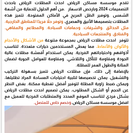
تقدم موسسه مساكن الرياض احدث المظلات الرياض باحدث
التصميمات 2024.وبارخص الاسعار .من أهم الحلول للحماية من أشعة
الشمس .وتوفير الظل المريح في الأماكن المفتوحة. تتميز هذه
المظلات بتصميمها الأنيق والعصري،
وتوفر حلاً فريدًا للمناطق الخارجية.
مثل الحدائق .والشرفات. وحمامات السباحة. والمطاعم. والمقاهي.
والفنادق. والمنتجعات السياحية.
تتوفر احدث مظلات الرياض بمجموعة متنوعة
من الأشكال والأحجام
والألوان والأنماط،
مما يعطي المستخدمين خيارات متعددة. لتناسب
أذواقهم واحتياجاتهم الفردية. يمكن استخدام أقمشة مظلات عالية
الجودة ومقاومة للتآكل والتلاشي. ومقاومة للعوامل الجوية لضمان
المتانة والطول العمر للمظلة.
بالإضافة إلى ذلك، فإن مظلات الرياض تتميز بسهولة التركيب
والتشغيل. يمكن تخصيصها لتلبية احتياجات المساحة المراد تظليلها،
ويمكن ضبط زاوية المظلة لتوفير أفضل تغطية ممكنة. بغض النظر
عن الحجم أو الشكل المطلوب، يمكن تصميم احدث مظلات الرياض
بشكل فردي لتناسب الموقع المحدد والمتطلبات الفردية للعميل مع
افضل موسسه مساكن الرياض.
وخصم خاص للمتصل.