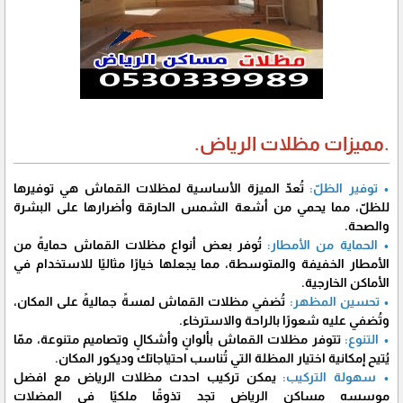
.مميزات مظلات الرياض.
• توفير الظلّ:
تُعدّ الميزة الأساسية لمظلات القماش هي توفيرها
للظلّ، مما يحمي من أشعة الشمس الحارقة وأضرارها على البشرة
والصحة.
• الحماية من الأمطار:
تُوفر بعض أنواع مظلات القماش حمايةً من
الأمطار الخفيفة والمتوسطة، مما يجعلها خيارًا مثاليًا للاستخدام في
الأماكن الخارجية.
• تحسين المظهر:
تُضفي مظلات القماش لمسةً جماليةً على المكان،
وتُضفي عليه شعورًا بالراحة والاسترخاء.
• التنوع:
تتوفر مظلات القماش بألوانٍ وأشكالٍ وتصاميم متنوعة، ممّا
يُتيح إمكانية اختيار المظلة التي تُناسب احتياجاتك وديكور المكان.
• سهولة التركيب:
يمكن تركيب احدث مظلات الرياض مع افضل
موسسه مساكن الرياض تجد تذوقًا ملكيًا في المضلات