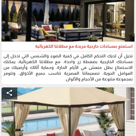
استمتع بمساحات خارجية مريحة مع مظلاتنا الكهربائية
تخيل أن لديك التحكم الكامل في كمية الضوء والشمس التي تدخل إلى
مساحتك الخارجية بضغطة زر واحدة. مع مظلاتنا الكهربائية، يمكنك
الاستمتاع بظل منعش في الأيام الحارة، وحماية أثاثك وأرضيتك من
العوامل الجوية. تصميماتنا العصرية تناسب جميع الأذواق، وتتوفر
بمجموعة متنوعة من الأحجام والألوان.
share