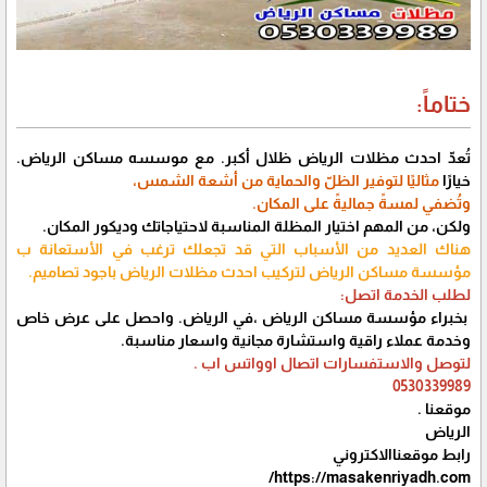
ختاماً:
تُعدّ احدث مظلات الرياض ظلال أكبر. مع موسسه مساكن الرياض.
خيارًا
مثاليًا لتوفير الظلّ والحماية من أشعة الشمس،
وتُضفي لمسةً جماليةً على المكان.
ولكن، من المهم اختيار المظلة المناسبة لاحتياجاتك وديكور المكان.
هناك العديد من الأسباب التي قد تجعلك ترغب في الأستعانة ب
مؤسسة مساكن الرياض لتركيب احدث مظلات الرياض باجود تصاميم.
لطلب الخدمة اتصل:
بخبراء مؤسسة مساكن الرياض ،في الرياض. واحصل على عرض خاص
وخدمة عملاء راقية واستشارة مجانية واسعار مناسبة.
لتوصل والاستفسارات اتصال اوواتس اب .
0530339989
موقعنا .
الرياض
رابط موقعناالاكتروني
https://masakenriyadh.com/