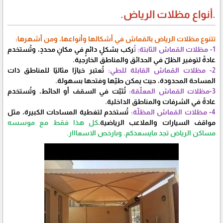
.أنواع مظلات الرياض.
تتنوع مظلات الرياض بالقماش في أشكالها وأنواعها، ومن أشهرها:
1- مظلات القماش الثابتة: تُ
ركب بشكلٍ دائمٍ في مكانٍ محددٍ، وتُستخدم
عادةً لتوفير الظلّ في الحدائق والمناطق الخارجية.
2- مظلات القماش القابلة للطي:
تُعتبر خيارًا مثاليًا للمناطق ذات
المساحة المحدودة، حيث يمكن طيّها وفتحها بسهولة.
3-مظلات القماش المعلّقة:
تُثبّت في السقف أو الحائط، وتُستخدم
عادةً في الشرفات والمناطق الداخلية.
4- مظلات القماش المظلّة:
تُستخدم لتغطية المساحات الكبيرة، مثل
مواقف السيارات والملاعب الرياضية.
كل هذا فقط مع موسسه
مساكن الرياض تجد مايسعدكم.
وبارخص الاسعااار.