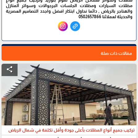
مضلات وسواتر مساكن الرياض نقوم بتوريد وتركيب جميع أنواع
مظلات السيارات ومظلات الجلسات البرجوالات وسواتر المنازل
والهناجر بالرياض , دائما نحاول ابتكار افضل واجدد التصاميم العصرية
والحديثة لعملائنا 0502657866
مقالات ذات صلة
share
تركيب جميع أنواع المظلات بأعلى جودة وأقل تكلفة في شمال الرياض